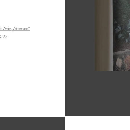
l Aviv, Attersee”
2022