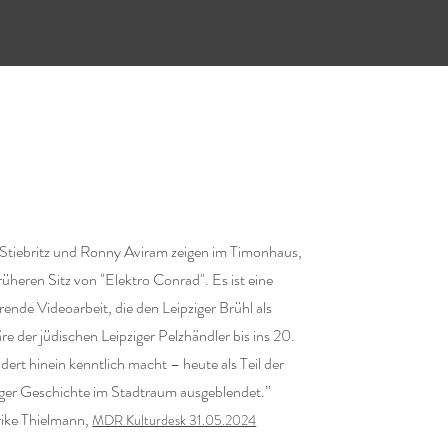
 Stiebritz und Ronny Aviram zeigen im Timonhaus,
üheren Sitz von "Elektro Conrad". Es ist eine
ende Videoarbeit, die den Leipziger Brühl als
e der jüdischen Leipziger Pelzhändler bis ins 20.
ert hinein kenntlich macht – heute als Teil der
iger Geschichte im Stadtraum ausgeblendet.”
ike Thielmann,
MDR Kulturdesk 31.05.2024