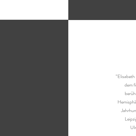
“Elisabeth
dem fr
berühr
Hemisphär
Jahrhund
Leipz
Ulr