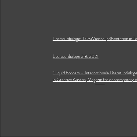
Literaturdialoge: TelaviVienna-präsentation in 
Literaturdialoge 2.8. 2021
“Liquid Borders – Internationale Literaturdialoge
in Creative Austria, Magazin for contemporary c